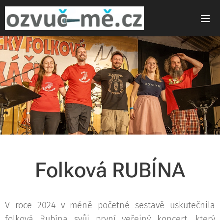
Folková RUBÍNA
V roce 2024 v méně početné sestavě uskutečnila
folková Rubína svůj první veřejný koncert, který