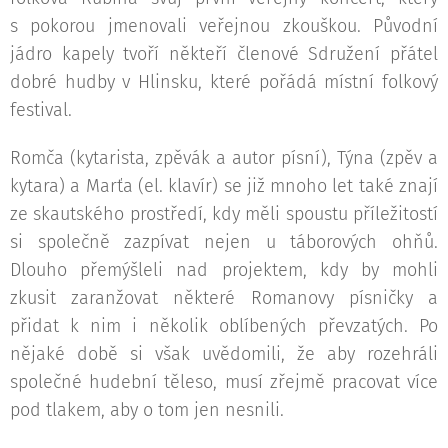
s pokorou jmenovali veřejnou zkouškou. Původní
jádro kapely tvoří někteří členové Sdružení přátel
dobré hudby v Hlinsku, které pořádá místní folkový
festival.
Romča (kytarista, zpěvák a autor písní), Týna (zpěv a
kytara) a Marťa (el. klavír) se již mnoho let také znají
ze skautského prostředí, kdy měli spoustu příležitostí
si společně zazpívat nejen u táborových ohňů.
Dlouho přemýšleli nad projektem, kdy by mohli
zkusit zaranžovat některé Romanovy písničky a
přidat k nim i několik oblíbených převzatých. Po
nějaké době si však uvědomili, že aby rozehráli
společné hudební těleso, musí zřejmě pracovat více
pod tlakem, aby o tom jen nesnili.