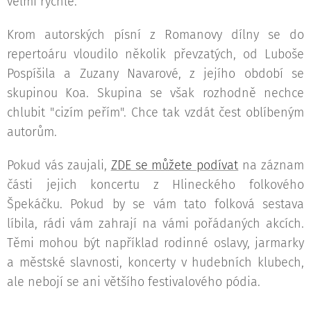
velmi rychle.
Krom autorských písní z Romanovy dílny se do
repertoáru vloudilo několik převzatých, od Luboše
Pospíšila a Zuzany Navarové, z jejího období se
skupinou Koa. Skupina se však rozhodně nechce
chlubit "cizím peřím". Chce tak vzdát čest oblíbeným
autorům.
Pokud vás zaujali,
ZDE se můžete podívat
na záznam
části jejich koncertu z Hlineckého folkového
Špekáčku. Pokud by se vám tato folková sestava
líbila, rádi vám zahrají na vámi pořádaných akcích.
Těmi mohou být například rodinné oslavy, jarmarky
a městské slavnosti, koncerty v hudebních klubech,
ale nebojí se ani většího festivalového pódia.