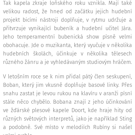
Tak kapela zkraje loňského roku vznikla. Mají také
velikou radost, že hned od začátku jejich hudební
projekt bicími nástroji doplňuje, v rytmu udržuje a
přitvrzuje vynikající bubeník a hudební učitel Jára.
Jeho temperamentní bubenická show písně velmi
obohacuje. Jde o muzikanta, který vyučuje v několika
hudebních školách, účinkuje v několika tělesech
různého žánru a je vyhledávaným studiovým hráčem.
V letošním roce se k nim přidal pátý člen seskupení,
Boban, který jim vkusně doplňuje basové linky. Přes
snahu zastat je levou rukou na klavíru v aranži písní
stále něco chybělo. Bobana znají z jeho účinkování
ve žďárské plesové kapele Doort, kde hraje hity od
různých světových interpretů, jako je například Sting
a podobně. Své místo v melodiích Rubíny si našel